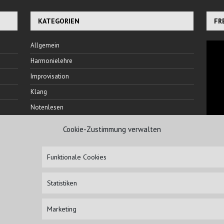
KATEGORIEN
FR
Allgemein
Harmonielehre
Improvisation
Klang
Notenlesen
Rhythmus
Cookie-Zustimmung verwalten
Ton
NI
Veranstaltungen
Funktionale Cookies
Übetechnik
Statistiken
Marketing
IMPRESSUM
HAFTUN