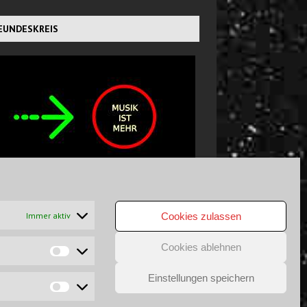
EUNDESKREIS
CHTS GEFUNDEN?
Immer aktiv
Cookies zulassen
Cookies ablehnen
Einstellungen speichern
GSAUSSCHLUSS
DATENSCHUTZ
COPYRIGHT