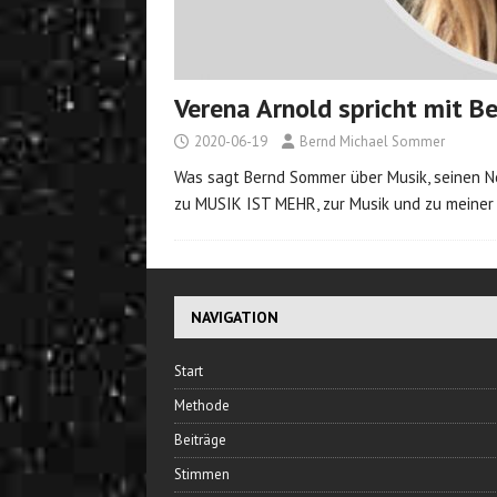
Verena Arnold spricht mit 
2020-06-19
Bernd Michael Sommer
Was sagt Bernd Sommer über Musik, seinen Ne
zu MUSIK IST MEHR, zur Musik und zu meiner
NAVIGATION
Start
Methode
Beiträge
Stimmen