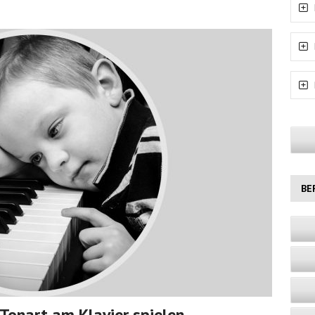
BE
n Tonart am Klavier spielen