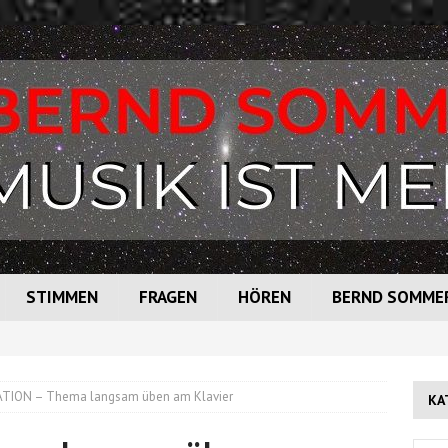
STIMMEN
FRAGEN
HÖREN
BERND SOMME
TION – Thema langsam üben am Klavier
KA