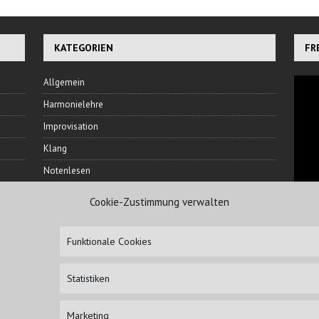
KATEGORIEN
FR
Allgemein
Harmonielehre
Improvisation
Klang
Notenlesen
Rhythmus
Cookie-Zustimmung verwalten
Ton
NI
Veranstaltungen
Funktionale Cookies
Übetechnik
Statistiken
Marketing