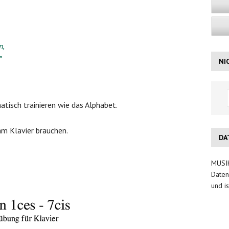
n,
”
NI
tisch trainieren wie das Alphabet.
am Klavier brauchen.
DA
MUSIK
Daten
und is