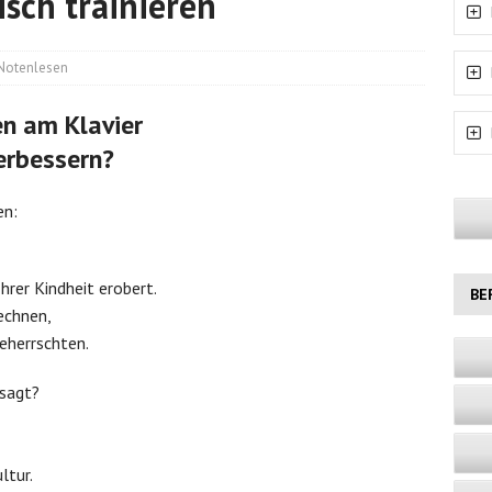
sch trainieren
Notenlesen
en am Klavier
erbessern?
en:
hrer Kindheit erobert.
BE
echnen,
beherrschten.
esagt?
ltur.