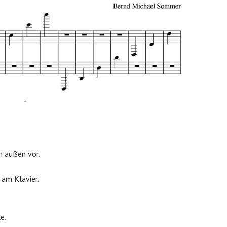
n außen vor.
 am Klavier.
e.