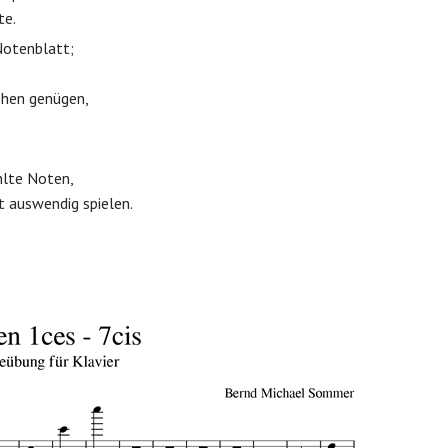
te.
Notenblatt;
Sehen genügen,
hlte Noten,
ht auswendig spielen.