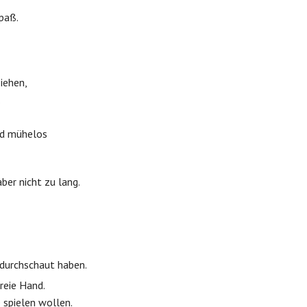
paß.
iehen,
.
nd mühelos
aber nicht zu lang.
durchschaut haben.
reie Hand.
e spielen wollen.