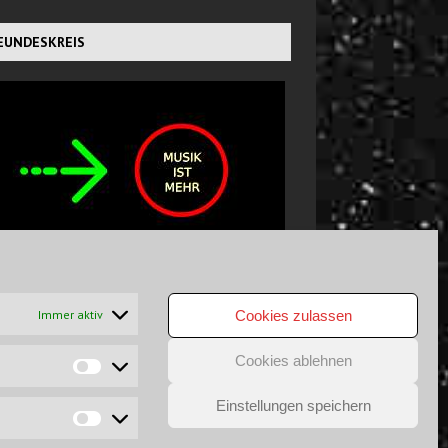
EUNDESKREIS
CHTS GEFUNDEN?
Immer aktiv
Cookies zulassen
Cookies ablehnen
Einstellungen speichern
GSAUSSCHLUSS
DATENSCHUTZ
COPYRIGHT