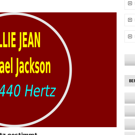
BE
rtz gestimmt