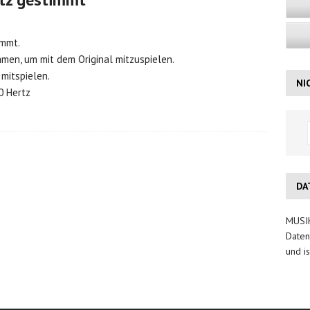
immt.
men, um mit dem Original mitzuspielen.
mitspielen.
NI
0 Hertz
DA
MUSIK
Daten
und is