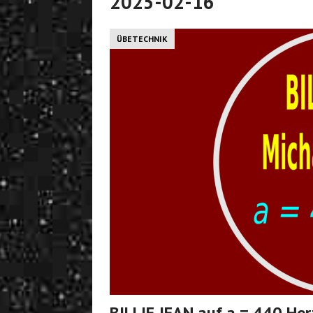
2025-02-16
ÜBETECHNIK
BILLIE JEAN auf a = 440 He