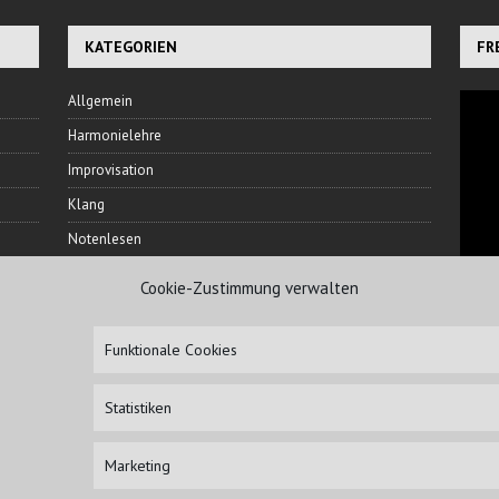
KATEGORIEN
FR
Allgemein
Harmonielehre
Improvisation
Klang
Notenlesen
Rhythmus
Cookie-Zustimmung verwalten
Ton
NI
Veranstaltungen
Funktionale Cookies
Übetechnik
Statistiken
Marketing
IMPRESSUM
HAFTUN