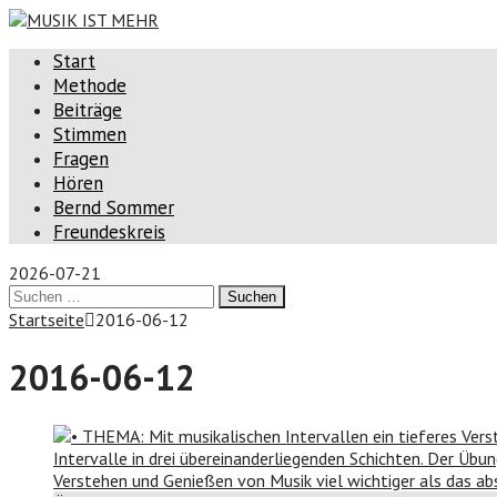
Start
Methode
Beiträge
Stimmen
Fragen
Hören
Bernd Sommer
Freundeskreis
2026-07-21
Suchen
nach:
Startseite
2016-06-12
2016-06-12