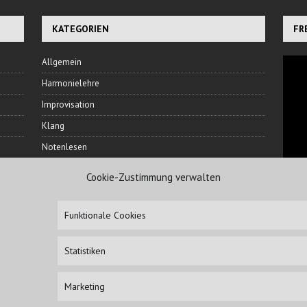
KATEGORIEN
FR
Allgemein
Harmonielehre
Improvisation
Klang
Notenlesen
Rhythmus
Cookie-Zustimmung verwalten
Ton
NI
Veranstaltungen
Funktionale Cookies
Übetechnik
Statistiken
Marketing
IMPRESSUM
HAFTUN