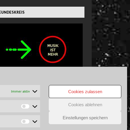
EUNDESKREIS
CHTS GEFUNDEN?
Immer aktiv
Cookies zulassen
Cookies ablehnen
Einstellungen speichern
GSAUSSCHLUSS
DATENSCHUTZ
COPYRIGHT