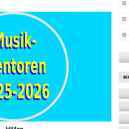
BE
 Hilfen