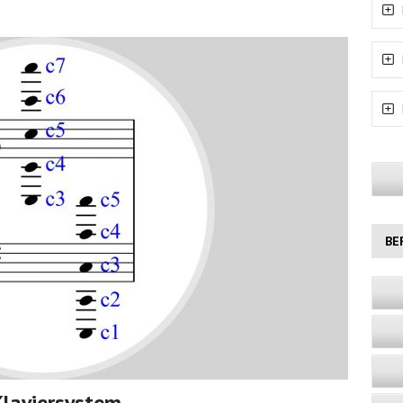
BE
Klaviersystem