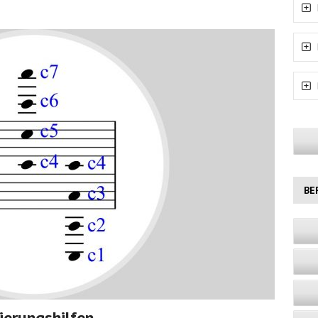
BE
ierungshilfen