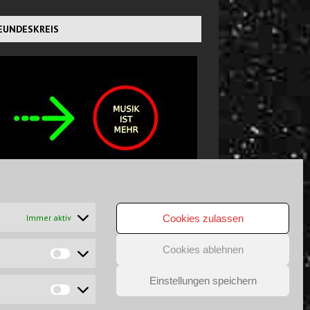
EUNDESKREIS
CHTS GEFUNDEN?
Immer aktiv
Cookies zulassen
Cookies ablehnen
Einstellungen speichern
GSAUSSCHLUSS
DATENSCHUTZ
COPYRIGHT